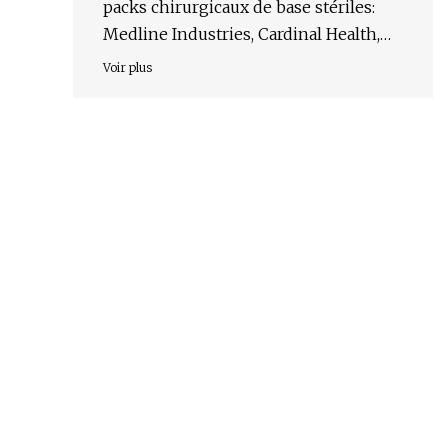
packs chirurgicaux de base stériles:
Medline Industries, Cardinal Health,
Owens & Minor, Molnlycke
Voir plus