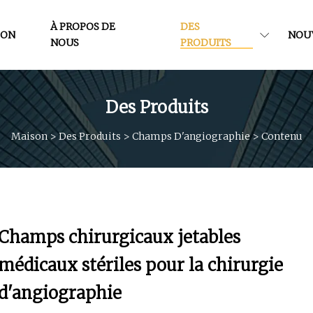
À PROPOS DE
DES
SON
NOU
NOUS
PRODUITS
Des Produits
Maison
>
Des Produits
>
Champs D'angiographie
>
Contenu
Champs chirurgicaux jetables
médicaux stériles pour la chirurgie
d'angiographie