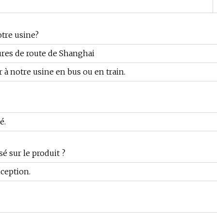
otre usine?
eures de route de Shanghai
 à notre usine en bus ou en train.
é.
é sur le produit ?
ception.