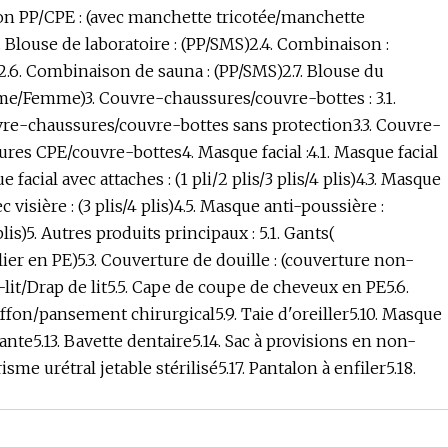
tion PP/CPE : (avec manchette tricotée/manchette
.3. Blouse de laboratoire : (PP/SMS)2.4. Combinaison :
.6. Combinaison de sauna : (PP/SMS)2.7. Blouse du
me/Femme)3. Couvre-chaussures/couvre-bottes : 3.1.
re-chaussures/couvre-bottes sans protection3.3. Couvre-
es CPE/couvre-bottes4. Masque facial :4.1. Masque facial
ue facial avec attaches : (1 pli/2 plis/3 plis/4 plis)4.3. Masque
ec visière : (3 plis/4 plis)4.5. Masque anti-poussière :
lis)5. Autres produits principaux : 5.1. Gants(
ier en PE)5.3. Couverture de douille : (couverture non-
-lit/Drap de lit5.5. Cape de coupe de cheveux en PE5.6.
fon/pansement chirurgical5.9. Taie d'oreiller5.10. Masque
ante5.13. Bavette dentaire5.14. Sac à provisions en non-
sme urétral jetable stérilisé5.17. Pantalon à enfiler5.18.