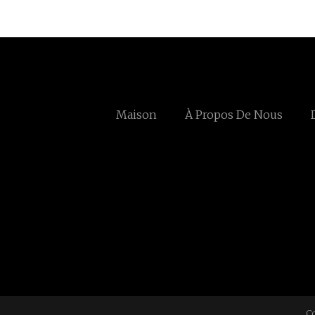
Maison
À Propos De Nous
Co