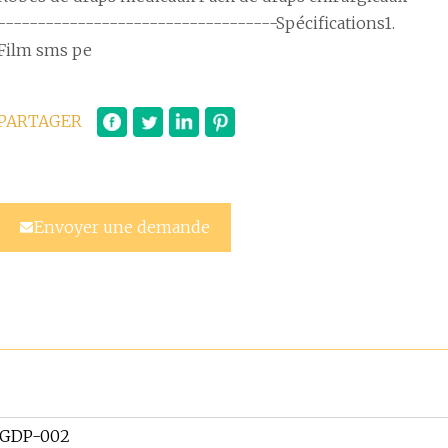
-----------------------------------Spécifications1.
Film sms pe
PARTAGER
Envoyer une demande
SGDP-002