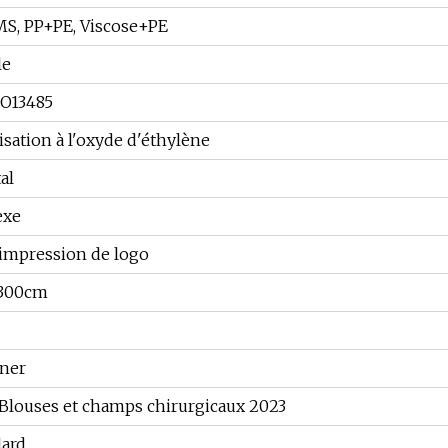
MS, PP+PE, Viscose+PE
le
SO13485
lisation à l'oxyde d'éthylène
al
exe
impression de logo
300cm
gner
Blouses et champs chirurgicaux 2023
dard