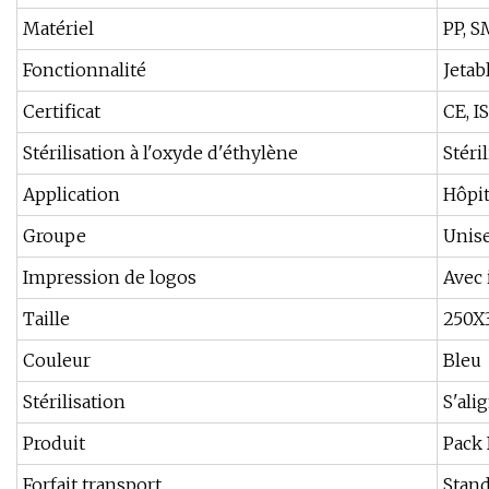
Matériel
PP, S
Fonctionnalité
Jetab
Certificat
CE, I
Stérilisation à l'oxyde d'éthylène
Stéri
Application
Hôpit
Groupe
Unis
Impression de logos
Avec 
Taille
250X
Couleur
Bleu
Stérilisation
S'ali
Produit
Pack 
Forfait transport
Stan