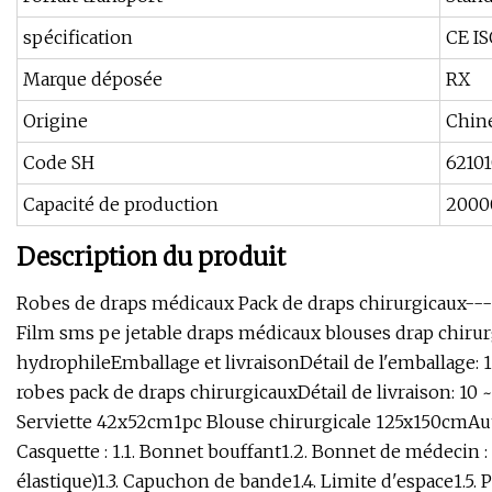
spécification
CE I
Marque déposée
RX
Origine
Chin
Code SH
6210
Capacité de production
2000
Description du produit
Robes de draps médicaux Pack de draps chirurgicaux----
Film sms pe jetable draps médicaux blouses drap chirurgi
hydrophileEmballage et livraisonDétail de l'emballage: 1
robes pack de draps chirurgicauxDétail de livraison: 10 
Serviette 42x52cm1pc Blouse chirurgicale 125x150cmAut
Casquette : 1.1. Bonnet bouffant1.2. Bonnet de médecin :
élastique)1.3. Capuchon de bande1.4. Limite d'espace1.5.