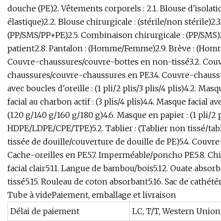
douche (PE)2. Vêtements corporels : 2.1. Blouse d'isola
élastique)2.2. Blouse chirurgicale : (stérile/non stérile)2
(PP/SMS/PP+PE)2.5. Combinaison chirurgicale : (PP/SMS)2
patient2.8. Pantalon : (Homme/Femme)2.9. Brève : (Hom
Couvre-chaussures/couvre-bottes en non-tissé3.2. Couv
chaussures/couvre-chaussures en PE3.4. Couvre-chaussur
avec boucles d'oreille : (1 pli/2 plis/3 plis/4 plis)4.2. Masq
facial au charbon actif : (3 plis/4 plis)4.4. Masque facial av
(120 g/140 g/160 g/180 g)4.6. Masque en papier : (1 pli/2 p
HDPE/LDPE/CPE/TPE)5.2. Tablier : (Tablier non tissé/tabl
tissée de douille/couverture de douille de PE)5.4. Couvre
Cache-oreilles en PE5.7. Imperméable/poncho PE5.8. Chif
facial clair5.11. Langue de bambou/bois5.12. Ouate absorb
tissé5.15. Rouleau de coton absorbant5.16. Sac de cathétéri
Tube à videPaiement, emballage et livraison
Délai de paiement
LC, T/T, Western Union