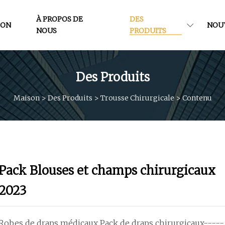
À PROPOS DE
DES
SON
NOU
NOUS
PRODUITS
Des Produits
Maison
>
Des Produits
>
Trousse Chirurgicale
>
Contenu
Pack Blouses et champs chirurgicaux
2023
Robes de draps médicaux Pack de draps chirurgicaux----