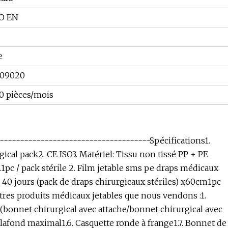
SO EN
e
109020
0 pièces/mois
------------------------------------Spécifications1.
cal pack2. CE ISO3. Matériel: Tissu non tissé PP + PE
.1pc / pack stérile 2. Film jetable sms pe draps médicaux
~ 40 jours (pack de draps chirurgicaux stériles) x60cm1pc
res produits médicaux jetables que nous vendons :1.
 (bonnet chirurgical avec attache/bonnet chirurgical avec
 Plafond maximal1.6. Casquette ronde à frange1.7. Bonnet de