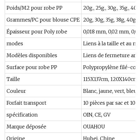
Poids/M2 pour robe PP
20g., 25g., 30g., 35g., 40g
Grammes/PC pour blouse CPE
20g, 30g, 35g, 38g, 40g, 
Épaisseur pour Poly robe
0,018 mm, 0,02 mm, 0,0
modes
Liens à la taille et au 
Modèles disponibles
Liens de fermeture arr
Surface pour robe PP
Polypropylène filé-col
Taille
115X137cm, 120X140cm, 
Couleur
Blanc, jaune, vert, bleu,
Forfait transport
10 pièces par sac et 100
spécification
OIN, CE, GV
Marque déposée
OUAHOU
Origine
Hubei, Chine