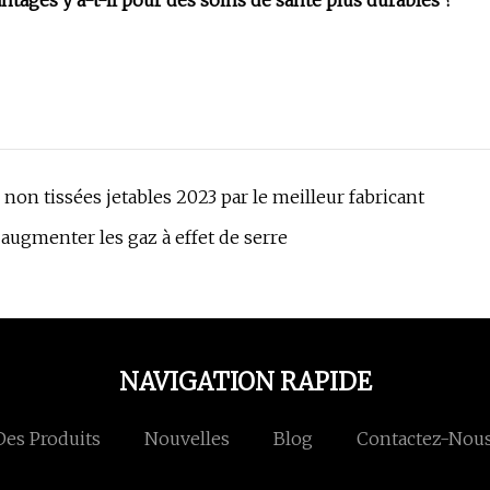
antages y a-t-il pour des soins de santé plus durables ?
non tissées jetables 2023 par le meilleur fabricant
ugmenter les gaz à effet de serre
NAVIGATION RAPIDE
Des Produits
Nouvelles
Blog
Contactez-Nou