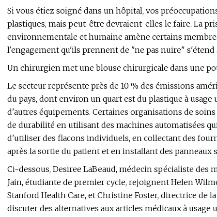
Si vous étiez soigné dans un hôpital, vos préoccupatio
plastiques, mais peut-être devraient-elles le faire. La pr
environnementale et humaine amène certains membres 
l'engagement qu'ils prennent de "ne pas nuire" s'étend
Un chirurgien met une blouse chirurgicale dans une pou
Le secteur représente près de 10 % des émissions améri
du pays, dont environ un quart est du plastique à usage 
d'autres équipements. Certaines organisations de soins
de durabilité en utilisant des machines automatisées qui
d'utiliser des flacons individuels, en collectant des four
après la sortie du patient et en installant des panneaux so
Ci-dessous, Desiree LaBeaud, médecin spécialiste des ma
Jain, étudiante de premier cycle, rejoignent Helen Wilmot
Stanford Health Care, et Christine Foster, directrice de 
discuter des alternatives aux articles médicaux à usage 