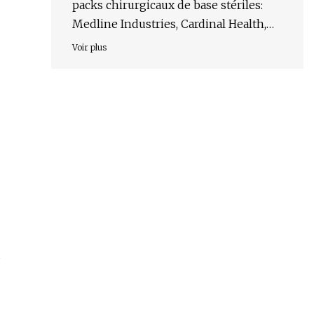
packs chirurgicaux de base stériles:
Medline Industries, Cardinal Health,
Owens & Minor, Molnlycke
Voir plus
d