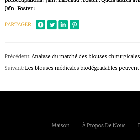
préoccupations? Jain : LaBeaud : Foster : Quels autres av
Jaïn : Foster :
PARTAGER
Précédent:
Analyse du marché des blouses chirurgicales 
Suivant:
Les blouses médicales biodégradables peuvent a
Maison
À Propos De Nous