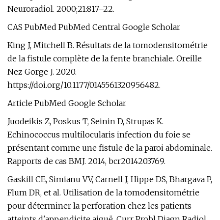
Neuroradiol. 2000;21:817–22.
CAS PubMed PubMed Central Google Scholar
King J, Mitchell B. Résultats de la tomodensitométrie
de la fistule complète de la fente branchiale. Oreille
Nez Gorge J. 2020.
https://doi.org/10.1177/0145561320956482.
Article PubMed Google Scholar
Juodeikis Z, Poskus T, Seinin D, Strupas K.
Echinococcus multilocularis infection du foie se
présentant comme une fistule de la paroi abdominale.
Rapports de cas BMJ. 2014, bcr2014203769.
Gaskill CE, Simianu VV, Carnell J, Hippe DS, Bhargava P,
Flum DR, et al. Utilisation de la tomodensitométrie
pour déterminer la perforation chez les patients
atteints d'appendicite aiguë. Curr Probl Diagn Radiol.