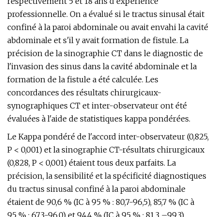
respectivement 5 et 18 ans d'expérience
professionnelle. On a évalué si le tractus sinusal était
confiné à la paroi abdominale ou avait envahi la cavité
abdominale et s'il y avait formation de fistule. La
précision de la sinographie CT dans le diagnostic de
l'invasion des sinus dans la cavité abdominale et la
formation de la fistule a été calculée. Les
concordances des résultats chirurgicaux-
synographiques CT et inter-observateur ont été
évaluées à l'aide de statistiques kappa pondérées.
Le Kappa pondéré de l'accord inter-observateur (0,825,
P < 0,001) et la sinographie CT-résultats chirurgicaux
(0,828, P < 0,001) étaient tous deux parfaits. La
précision, la sensibilité et la spécificité diagnostiques
du tractus sinusal confiné à la paroi abdominale
étaient de 90,6 % (IC à 95 % : 80,7-96,5), 85,7 % (IC à
95 % : 67,3-96,0) et 94,4 % (IC à 95 % : 81,3 –99,3),