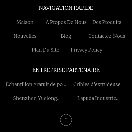
NAVIGATION RAPIDE
Maison
À Propos De Nous
Des Produits
Nouvelles
Blog
Contactez-Nous
Plan Du Site
Privacy Policy
ENTREPRISE PARTENAIRE
Échantillon gratuit de pot
Cribles d’extrudeuse
de fleur en plastique
Shenzhen Yuelong
Lapuda Industrie
rectangulaire
Emballage Impression Cie,
Équipement (Shandong)
Ltée
Co., Ltd